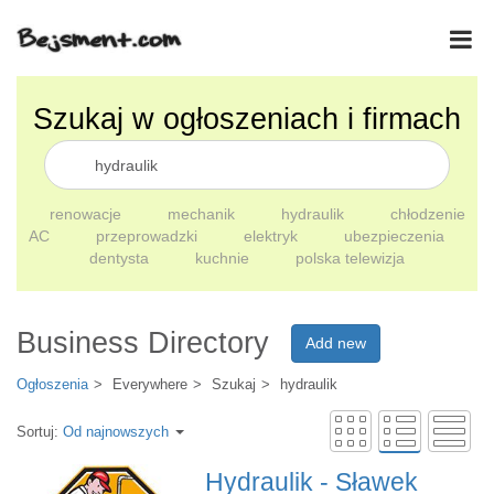
Szukaj w ogłoszeniach i firmach
renowacje
mechanik
hydraulik
chłodzenie
AC
przeprowadzki
elektryk
ubezpieczenia
dentysta
kuchnie
polska telewizja
Business Directory
Add new
Ogłoszenia
Everywhere
Szukaj
hydraulik
Sortuj:
Od najnowszych
Hydraulik - Sławek