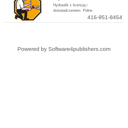
Hydraulik z licencją i
doświadczeniem. Pełne
fachowe usługi
416-951-8454
hydrauliczne oraz
renowacje łazienek i
basementów. Bezpłatna
wycena i konsultacje.
Powered by
Software4publishers.com