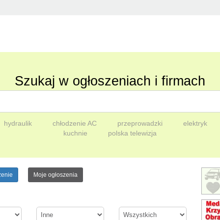
Szukaj w ogłoszeniach i firmach
hydraulik
chłodzenie AC
przeprowadzki
elektryk
kuchnie
polska telewizja
zenie
Moje ogłoszenia